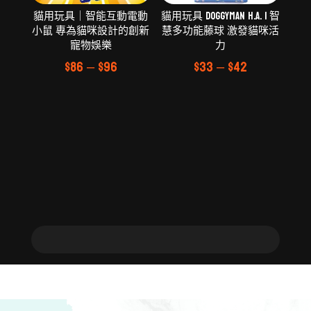
貓用玩具｜智能互動電動
貓用玩具 Doggyman H.A. | 智
小鼠 專為貓咪設計的創新
慧多功能藤球 激發貓咪活
寵物娛樂
力
$
86
–
$
96
$
33
–
$
42