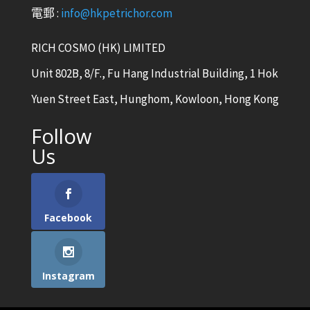
電郵 :
info@hkpetrichor.com
RICH COSMO (HK) LIMITED
Unit 802B, 8/F., Fu Hang Industrial Building, 1 Hok
Yuen Street East, Hunghom, Kowloon, Hong Kong
Follow
Us
Facebook
Instagram