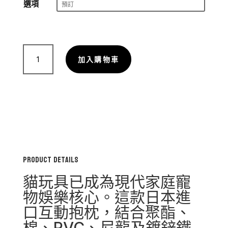
選項
貓
玩
加入購物車
具
日
本
進
口
互
動
抱
Product Details
枕
｜
貓玩具已成為現代家庭寵
多
物娛樂核心。這款日本進
材
口互動抱枕，結合聚酯、
質
刺
棉、PVC、尼龍及鍍鋅鐵