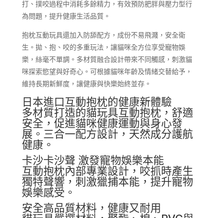
打、撲咬過程中消耗多餘精力，有效預防肥胖與壓力型行
為問題，提升健康生活品質。
抱枕互動玩具還加入防舔配方，成份不易飛濺，安全衛
生。拋、抱、咬的多重玩法，讓貓咪全方位享受寵物娛
樂，絲毫不單調。多材質融合設計帶來不同觸感，刺激貓
咪探索慾望與好奇心。可根據貓咪年齡及情緒交替給予，
維持長期新鮮度，讓健康與快樂始終並存。
日本進口互動抱枕的健康新體驗
多材質打造的貓玩具互動抱枕，舒適
安全，促進貓咪健康運動與身心發
展。三合一配方設計，天然成分護航
健康。
卡沙卡沙聲 激發寵物娛樂本能
互動抱枕內部專業設計，咬抓時產生
獨特聲響，刺激獵捕本能，提升寵物
娛樂感受。
安全高品質材料，健康又耐用