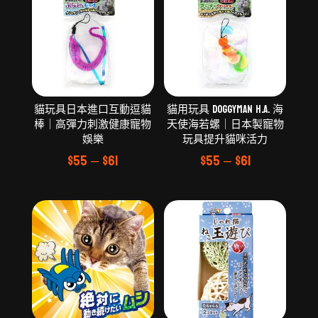
貓玩具日本進口互動逗貓
貓用玩具 Doggyman H.A. 海
棒｜高彈力刺激健康寵物
天使海若螺｜日本製寵物
娛樂
玩具提升貓咪活力
$
55
–
$
61
$
55
–
$
61