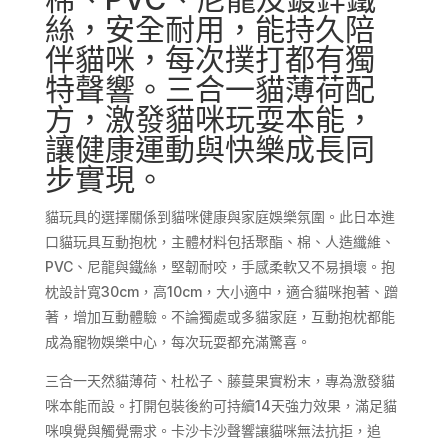
激
絲，安全耐用，能持久陪
健
伴貓咪，每次撲打都有獨
康
特聲響。三合一貓薄荷配
寵
物
方，激發貓咪玩耍本能，
娛
讓健康運動與快樂成長同
樂
步實現。
數
量
貓玩具的選擇關係到貓咪健康與家庭娛樂氛圍。此日本進
口貓玩具互動抱枕，主體材料包括聚酯、棉、人造纖維、
PVC、尼龍與鐵絲，堅韌耐咬，手感柔軟又不易損壞。抱
枕設計寬30cm，高10cm，大小適中，適合貓咪抱著、蹭
著，增加互動體驗。不論獨處或多貓家庭，互動抱枕都能
成為寵物娛樂中心，每次玩耍都充滿驚喜。
三合一天然貓薄荷、杜松子、藤蔓果實粉末，專為激發貓
咪本能而設。打開包裝後約可持續14天強力效果，滿足貓
咪嗅覺與觸覺需求。卡沙卡沙聲響讓貓咪無法抗拒，追