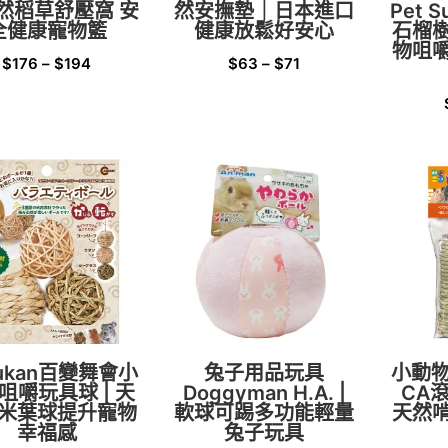
然稻草舒壓窩 安
然安撫墊｜日本進口
Pet 
全健康寵物籃
健康放鬆好安心
石榴
物咀
$
176
–
$
194
$
63
–
$
71
rukan百變舞會小
兔子用品玩具
小動物
咀嚼玩具球 | 天
Doggyman H.A. |
CA
米葉球提升寵物
軟球可踢多功能輕量
天然
幸福感
兔子玩具