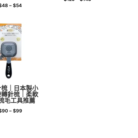
$
48
–
$
54
針梳｜日本製小
旋轉針梳｜柔軟
梳毛工具推薦
$
90
–
$
99