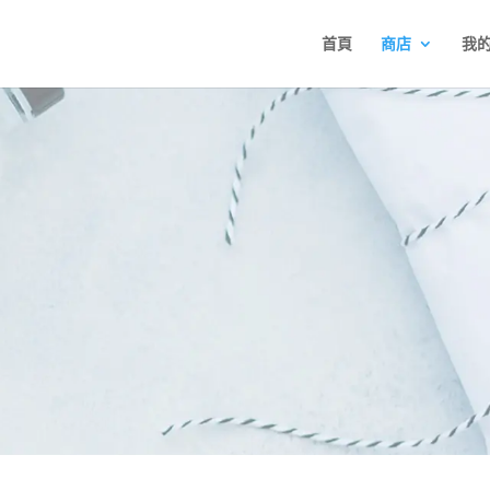
首頁
商店
我
Other Animal Products Area