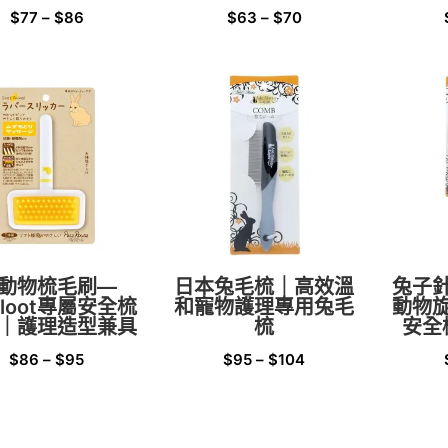
$
77
–
$
86
$
63
–
$
70
動物梳毛刷—
日本兔毛梳｜高效溫
兔子
zloot專屬安全梳
和寵物護理專用兔毛
動物
｜護理造型兼具
梳
安全
$
86
–
$
95
$
95
–
$
104