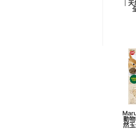
｜天
Ma
動物
然玉