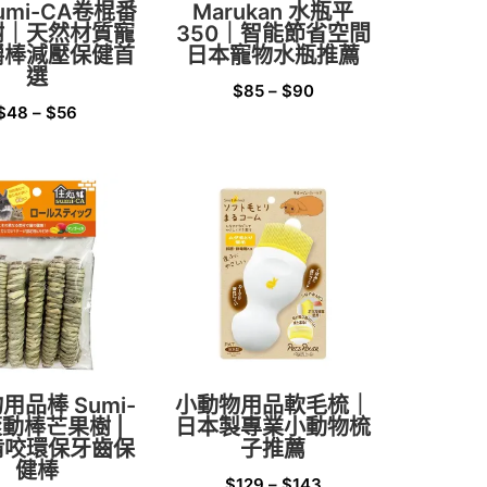
Sumi-CA卷棍番
Marukan 水瓶平
樹｜天然材質寵
350｜智能節省空間
嚼棒減壓保健首
日本寵物水瓶推薦
選
$
85
–
$
90
$
48
–
$
56
用品棒 Sumi-
小動物用品軟毛梳｜
滾動棒芒果樹 |
日本製專業小動物梳
啃咬環保牙齒保
子推薦
健棒
$
129
–
$
143