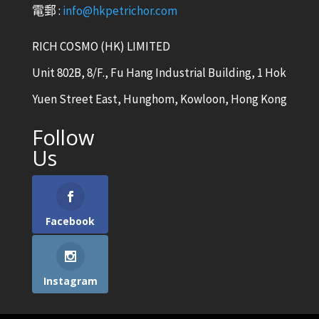
電郵 :
info@hkpetrichor.com
RICH COSMO (HK) LIMITED
Unit 802B, 8/F., Fu Hang Industrial Building, 1 Hok
Yuen Street East, Hunghom, Kowloon, Hong Kong
Follow
Us
Facebook
Instagram