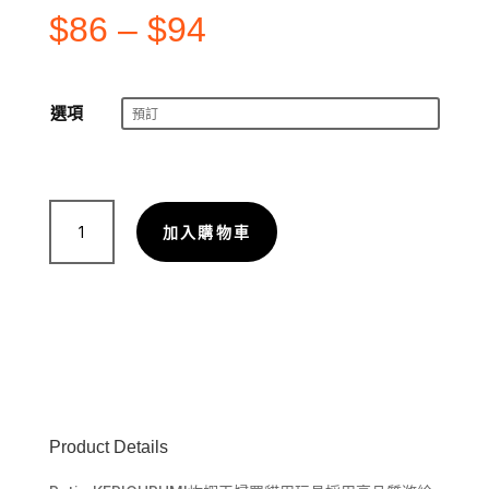
$
86
–
$
94
選項
貓
加入購物車
用
玩
具
｜
Petio
KERIGURUMI
炸
蝦
天
Product Details
婦
羅