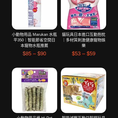
小動物用品 Marukan 水瓶
貓玩具日本進口互動抱枕
平350｜智能節省空間日
｜多材質刺激健康寵物娛
本寵物水瓶推薦
樂
$
85
–
$
90
$
53
–
$
59
小動物用品棒 Hi-Pet
智能減壓互動益智貓玩具