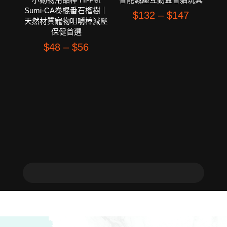
Sumi-CA卷棍番石榴樹｜
$
132
–
$
147
天然材質寵物咀嚼棒減壓
保健首選
$
48
–
$
56