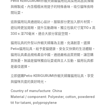
Petio KERIGURUMI炸蝦天婦羅貓用玩具採用高品質滌綸
貓
與棉製成，內含榻榻米用提子的特殊香味，吸引貓咪長時
玩
間玩耍。
具
提
這款貓用玩具通過貼心設計，服裝部分更加入膠片材質，
升
遊玩時更加晃眼，提升互動趣味。獨立包裝尺寸寬110 x 高
愛
330 x 深70毫米，適合大部分家庭空間。
貓
貓用玩具的外型以炸蝦天婦羅為主題，充滿創意。選擇
樂
趣
Petio貓用玩具，給予愛貓健康、安全又快樂的生活體驗。
數
貓用玩具產品規格產自中國，通過嚴格品質把關，讓您購
量
買無憂。無論是貓咪獨自玩耍或與主人互動，貓用玩具都
是最佳選擇。
立即選購Petio KERIGURUMI炸蝦天婦羅貓用玩具，享受
與貓咪共度的美好時光。
Country of manufacture: China
Material / component: Polyester, cotton, powdered
tit for tatami, polypropylene