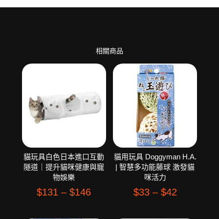
相關商品
貓玩具白色日本進口互動
貓用玩具 Doggyman H.A.
隧道｜提升貓咪健康與寵
| 智慧多功能藤球 激發貓
物娛樂
咪活力
$
131
–
$
146
$
33
–
$
42