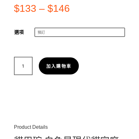
$
133
–
$
146
選項
貓
加入購物車
用
碗
白
色
｜
簡
約
美
觀
Product Details
高
質