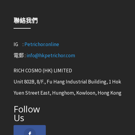
聯絡我們
IG :
Petrichor.online
電郵 :
info@hkpetrichor.com
RICH COSMO (HK) LIMITED
Unit 802B, 8/F., Fu Hang Industrial Building, 1 Hok
Yuen Street East, Hunghom, Kowloon, Hong Kong
Follow
Us