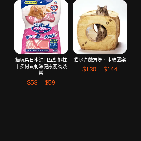
貓玩具日本進口互動抱枕
貓咪游戲方塊，木紋圖案
｜多材質刺激健康寵物娛
$
130
–
$
144
樂
$
53
–
$
59