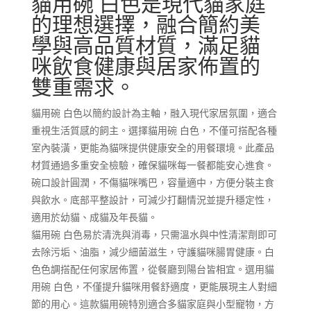
貓用碗 白色是現代貓家庭
感
的理想選擇，融合簡約美
設
學與高品質材質，滿足貓
計
咪飲食健康與居家佈置的
安
全
雙重需求。
耐
用
貓用碗 白色以簡約設計為主軸，融入現代家居氛圍，適合
寵
重視生活質感的飼主。選擇貓用碗 白色，不僅可搭配各種
物
室內裝潢，更能為貓咪提供健康安全的用餐環境。此產品
餐
材質通過多重安全檢驗，確保貓咪每一餐都能安心進食。
具
碗口設計圓潤，不傷貓咪嘴巴，容量適中，方便分裝主食
數
與飲水。底部平整設計，可減少打翻情況並提升穩定性，
量
適用於幼貓、成貓及年長貓。
貓用碗 白色易於清洗與消毒，只需溫水與中性清潔劑即可
去除污垢、油脂，減少細菌滋生，守護貓咪腸胃健康。白
色色調搭配任何家居佈置，從餐廳到陽台皆相宜。選用貓
用碗 白色，不僅提升貓咪用餐舒適度，更能展現主人對細
節的用心。這款貓用碗特別適合多貓家庭與小型寵物，方