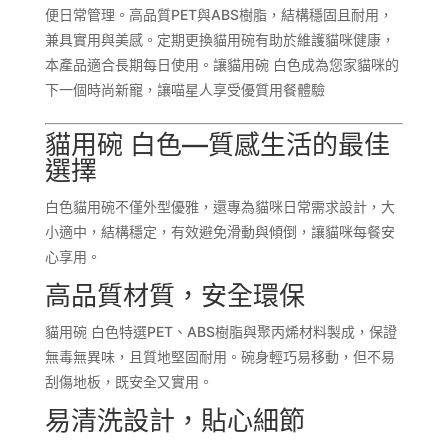
便日常管理。高品質PET與ABS樹脂，結構穩固且耐用，
兼具實用與美感。定期更換貓用碗有助於維護貓咪健康，
本產品適合長期每日使用。讓貓用碗 白色成為您家貓咪的
下一個時尚新寵，讓喵星人享受優質用餐體驗
貓用碗 白色—質感生活的最佳
選擇
白色貓用碗不僅外型優雅，還專為貓咪日常需求設計，大
小適中，結構穩定，有效避免滑動與傾倒，讓貓咪每餐安
心享用。
高品質材質，安全環保
貓用碗 白色特選PET、ABS樹脂與聚丙烯材料製成，保證
無毒無異味，且質地堅固耐用。碗身輕巧易移動，但不易
刮傷地板，既安全又實用。
易清洗設計，貼心細節